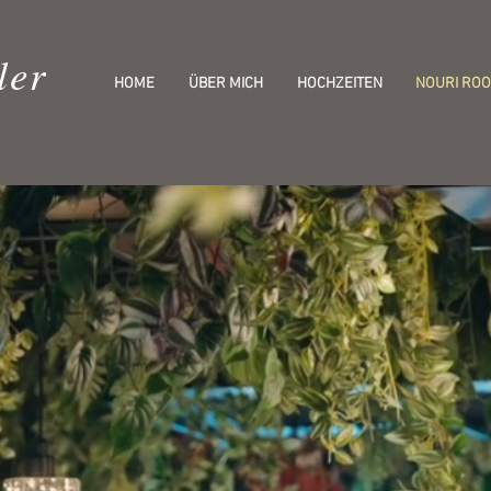
ler
HOME
ÜBER MICH
HOCHZEITEN
NOURI ROO
k