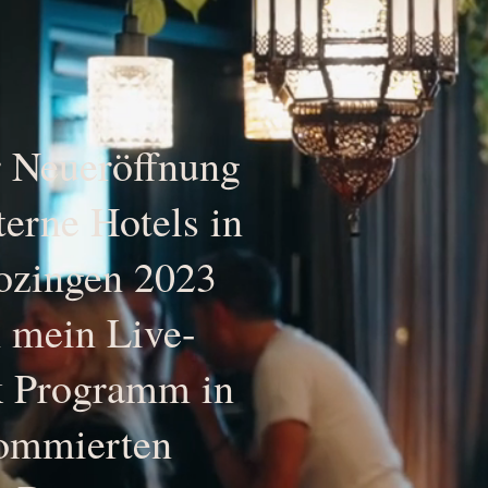
r Neueröffnung
terne Hotels in
ozingen 2023
h mein Live-
k Programm in
nommierten